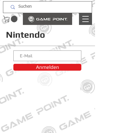
Nintendo
Anmelden
Kontakt
Große Schmiedestraße 34
21682 Stade
E-Mail:
gamepointstade@icloud.com
Telefon:
04141 531687