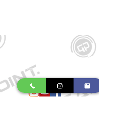
Kontakt
Große Schmiedestraße 34
21682 Stade
E-Mail:
gamepointstade@icloud.com
Telefon:
04141 531687
Öffnungszeiten
Mo. bis Fr.: 10:00 - 18:30 Uhr
Samstag: 10:00 - 17:00 Uhr
So.: Geschlossen