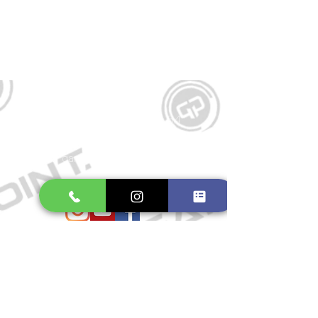
Kontakt
Große Schmiedestraße 34
21682 Stade
E-Mail:
gamepointstade@icloud.com
Telefon:
04141 531687
Öffnungszeiten
Mo. bis Fr.: 10:00 - 18:30 Uhr
Samstag: 10:00 - 17:00 Uhr
So.: Geschlossen