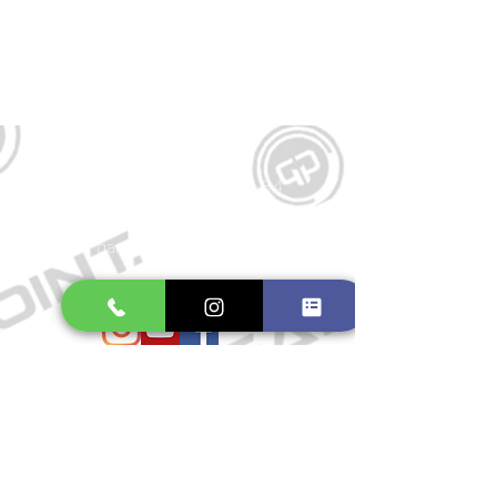
Kontakt
Große Schmiedestraße 34
21682 Stade
E-Mail:
gamepointstade@icloud.com
Telefon:
04141 531687
Öffnungszeiten
Mo. bis Fr.: 10:00 - 18:30 Uhr
Samstag: 10:00 - 17:00 Uhr
So.: Geschlossen