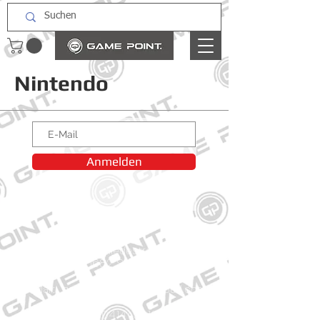
Nintendo
Anmelden
Kontakt
Große Schmiedestraße 34
21682 Stade
E-Mail:
gamepointstade@icloud.com
Telefon:
04141 531687