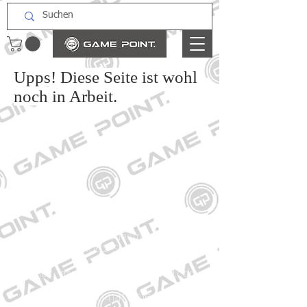
Upps! Diese Seite ist wohl
noch in Arbeit.
Kontakt
Große Schmiedestraße 34
21682 Stade
E-Mail:
gamepointstade@icloud.com
Telefon:
04141 531687