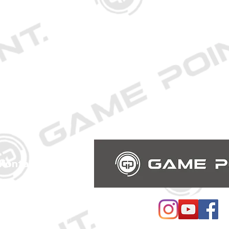
Kontakt
Schmiedestraße 34
21682 Stade
E-Mail:
ntstade@icloud.com