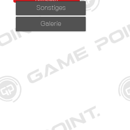
Sonstiges
Galerie
Große 
gamepoi