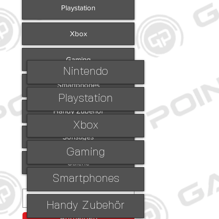
Playstation
Xbox
Gaming
Nintendo
Smartphones
Playstation
Handy Zubehör
Xbox
Sonstiges
Gaming
Galerie
Smartphones
Handy Zubehör
Anmelden