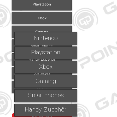
Playstation
Xbox
Gaming
Nintendo
Smartphones
Playstation
Handy Zubehör
Xbox
Sonstiges
Gaming
Galerie
Smartphones
Handy Zubehör
Anmelden