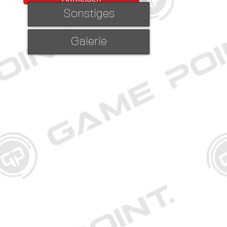
Sonstiges
Galerie
Große 
gamepoi