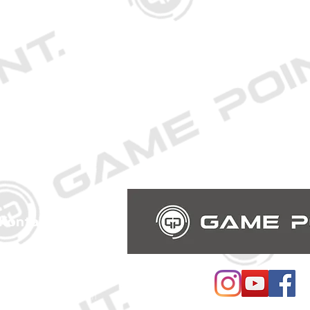
Kontakt
Schmiedestraße 34
21682 Stade
E-Mail:
ntstade@icloud.com