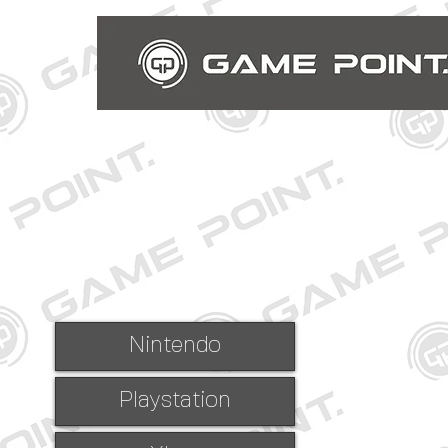
Nintendo
Playstation