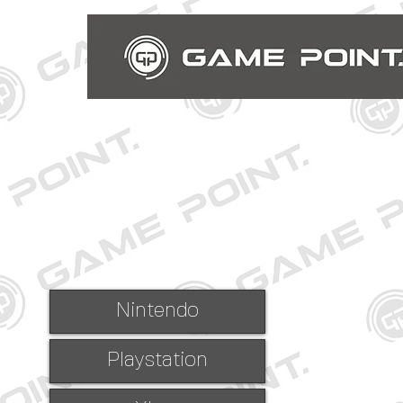
Nintendo
Playstation