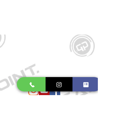
Kontakt
Große Schmiedestraße 34
21682 Stade
E-Mail:
gamepointstade@icloud.com
Telefon:
04141 531687
Öffnungszeiten
Mo. bis Fr.: 10:00 - 18:30 Uhr
Samstag: 10:00 - 17:00 Uhr
So.: Geschlossen