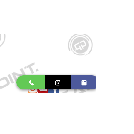
Kontakt
Große Schmiedestraße 34
21682 Stade
E-Mail:
gamepointstade@icloud.com
Telefon:
04141 531687
Öffnungszeiten
Mo. bis Fr.: 10:00 - 18:30 Uhr
Samstag: 10:00 - 17:00 Uhr
So.: Geschlossen