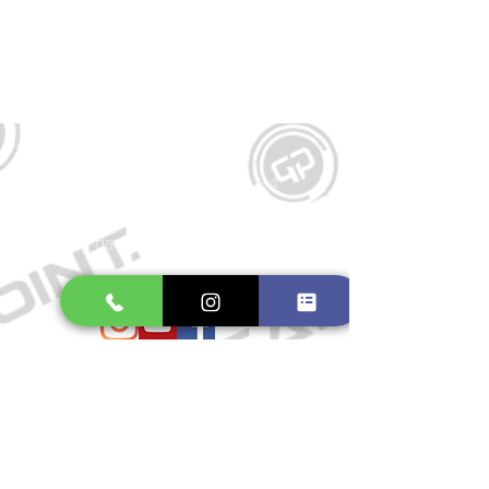
Kontakt
Große Schmiedestraße 34
21682 Stade
E-Mail:
gamepointstade@icloud.com
Telefon:
04141 531687
Öffnungszeiten
Mo. bis Fr.: 10:00 - 18:30 Uhr
Samstag: 10:00 - 17:00 Uhr
So.: Geschlossen