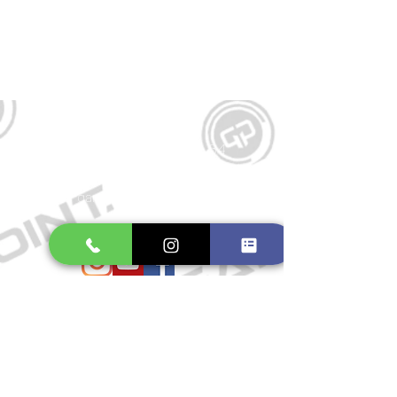
Kontakt
Große Schmiedestraße 34
21682 Stade
E-Mail:
gamepointstade@icloud.com
Telefon:
04141 531687
Öffnungszeiten
Mo. bis Fr.: 10:00 - 18:30 Uhr
Samstag: 10:00 - 17:00 Uhr
So.: Geschlossen