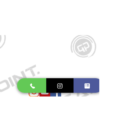
Kontakt
Große Schmiedestraße 34
21682 Stade
E-Mail:
gamepointstade@icloud.com
Telefon:
04141 531687
Öffnungszeiten
Mo. bis Fr.: 10:00 - 18:30 Uhr
Samstag: 10:00 - 17:00 Uhr
So.: Geschlossen