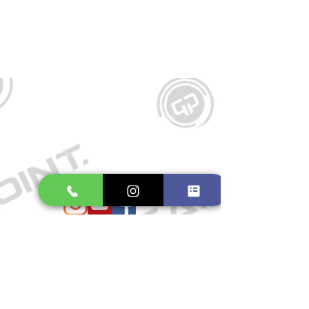
Kontakt
Große Schmiedestraße 34
21682 Stade
E-Mail:
gamepointstade@icloud.com
Telefon:
04141 531687
Öffnungszeiten
Mo. bis Fr.: 10:00 - 18:30 Uhr
Samstag: 10:00 - 17:00 Uhr
So.: Geschlossen