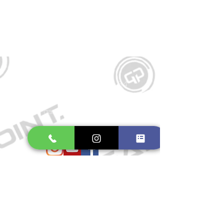
Kontakt
Große Schmiedestraße 34
21682 Stade
E-Mail:
gamepointstade@icloud.com
Telefon:
04141 531687
Öffnungszeiten
Mo. bis Fr.: 10:00 - 18:30 Uhr
Samstag: 10:00 - 17:00 Uhr
So.: Geschlossen