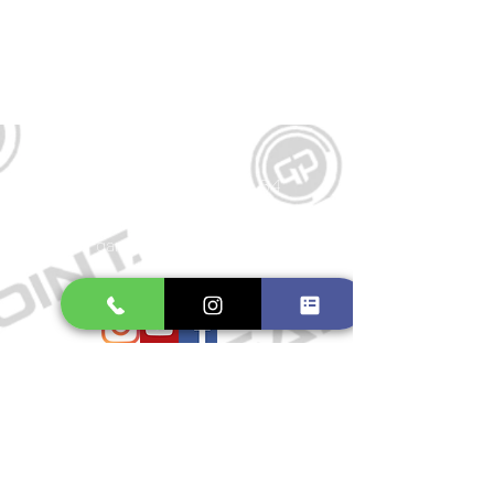
Kontakt
Große Schmiedestraße 34
21682 Stade
E-Mail:
gamepointstade@icloud.com
Telefon:
04141 531687
Öffnungszeiten
Mo. bis Fr.: 10:00 - 18:30 Uhr
Samstag: 10:00 - 17:00 Uhr
So.: Geschlossen