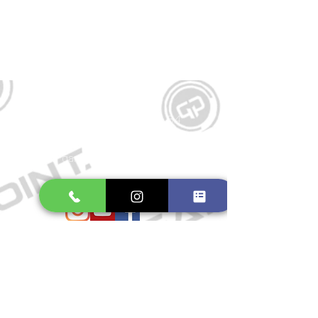
Kontakt
Große Schmiedestraße 34
21682 Stade
E-Mail:
gamepointstade@icloud.com
Telefon:
04141 531687
Öffnungszeiten
Mo. bis Fr.: 10:00 - 18:30 Uhr
Samstag: 10:00 - 17:00 Uhr
So.: Geschlossen