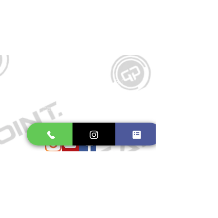
Kontakt
Große Schmiedestraße 34
21682 Stade
E-Mail:
gamepointstade@icloud.com
Telefon:
04141 531687
Öffnungszeiten
Mo. bis Fr.: 10:00 - 18:30 Uhr
Samstag: 10:00 - 17:00 Uhr
So.: Geschlossen