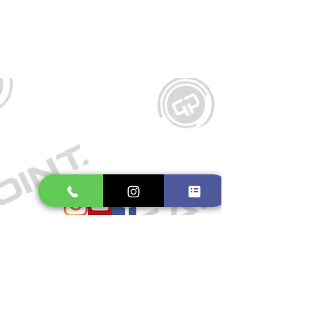
Kontakt
Große Schmiedestraße 34
21682 Stade
E-Mail:
gamepointstade@icloud.com
Telefon:
04141 531687
Öffnungszeiten
Mo. bis Fr.: 10:00 - 18:30 Uhr
Samstag: 10:00 - 17:00 Uhr
So.: Geschlossen