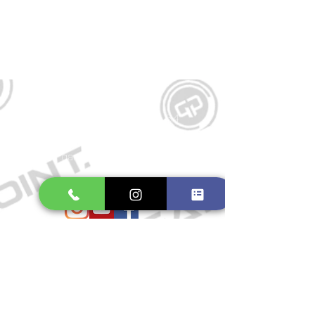
Kontakt
Große Schmiedestraße 34
21682 Stade
E-Mail:
gamepointstade@icloud.com
Telefon:
04141 531687
Öffnungszeiten
Mo. bis Fr.: 10:00 - 18:30 Uhr
Samstag: 10:00 - 17:00 Uhr
So.: Geschlossen