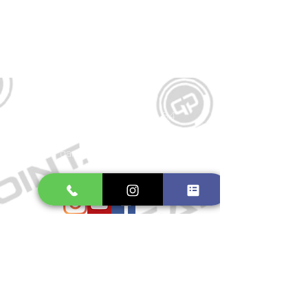
Kontakt
Große Schmiedestraße 34
21682 Stade
E-Mail:
gamepointstade@icloud.com
Telefon:
04141 531687
Öffnungszeiten
Mo. bis Fr.: 10:00 - 18:30 Uhr
Samstag: 10:00 - 17:00 Uhr
So.: Geschlossen