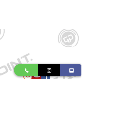
Kontakt
Große Schmiedestraße 34
21682 Stade
E-Mail:
gamepointstade@icloud.com
Telefon:
04141 531687
Öffnungszeiten
Mo. bis Fr.: 10:00 - 18:30 Uhr
Samstag: 10:00 - 17:00 Uhr
So.: Geschlossen