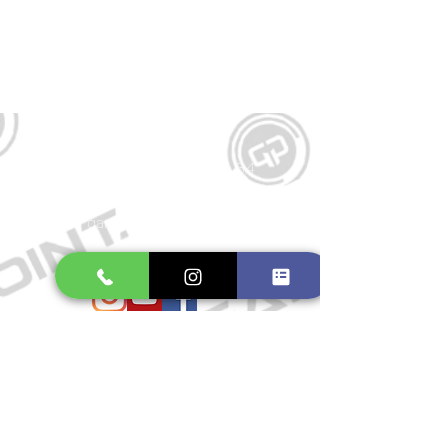
Kontakt
Große Schmiedestraße 34
21682 Stade
E-Mail:
gamepointstade@icloud.com
Telefon:
04141 531687
Öffnungszeiten
Mo. bis Fr.: 10:00 - 18:30 Uhr
Samstag: 10:00 - 17:00 Uhr
So.: Geschlossen