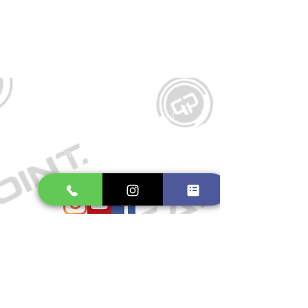
Kontakt
Große Schmiedestraße 34
21682 Stade
E-Mail:
gamepointstade@icloud.com
Telefon:
04141 531687
Öffnungszeiten
Mo. bis Fr.: 10:00 - 18:30 Uhr
Samstag: 10:00 - 17:00 Uhr
So.: Geschlossen