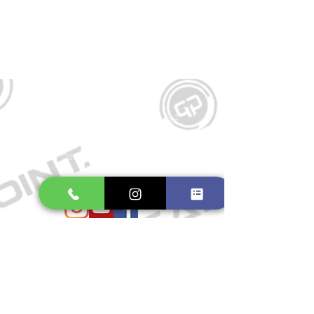
Kontakt
Große Schmiedestraße 34
21682 Stade
E-Mail:
gamepointstade@icloud.com
Telefon:
04141 531687
Öffnungszeiten
Mo. bis Fr.: 10:00 - 18:30 Uhr
Samstag: 10:00 - 17:00 Uhr
So.: Geschlossen