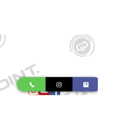
Kontakt
Große Schmiedestraße 34
21682 Stade
E-Mail:
gamepointstade@icloud.com
Telefon:
04141 531687
Öffnungszeiten
Mo. bis Fr.: 10:00 - 18:30 Uhr
Samstag: 10:00 - 17:00 Uhr
So.: Geschlossen