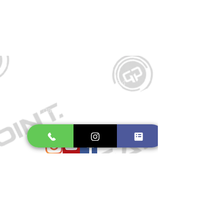
Kontakt
Große Schmiedestraße 34
21682 Stade
E-Mail:
gamepointstade@icloud.com
Telefon:
04141 531687
Öffnungszeiten
Mo. bis Fr.: 10:00 - 18:30 Uhr
Samstag: 10:00 - 17:00 Uhr
So.: Geschlossen