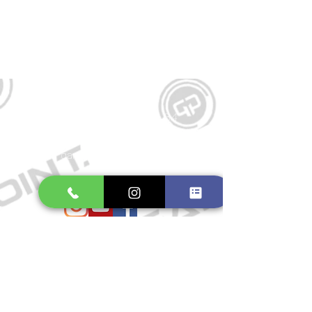
Kontakt
Große Schmiedestraße 34
21682 Stade
E-Mail:
gamepointstade@icloud.com
Telefon:
04141 531687
Öffnungszeiten
Mo. bis Fr.: 10:00 - 18:30 Uhr
Samstag: 10:00 - 17:00 Uhr
So.: Geschlossen