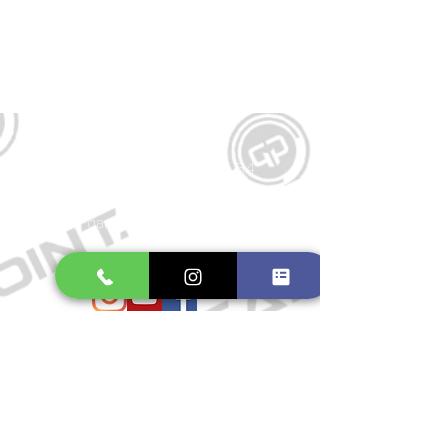
Kontakt
Große Schmiedestraße 34
21682 Stade
E-Mail:
gamepointstade@icloud.com
Telefon:
04141 531687
Öffnungszeiten
Mo. bis Fr.: 10:00 - 18:30 Uhr
Samstag: 10:00 - 17:00 Uhr
So.: Geschlossen