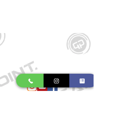
Kontakt
Große Schmiedestraße 34
21682 Stade
E-Mail:
gamepointstade@icloud.com
Telefon:
04141 531687
Öffnungszeiten
Mo. bis Fr.: 10:00 - 18:30 Uhr
Samstag: 10:00 - 17:00 Uhr
So.: Geschlossen