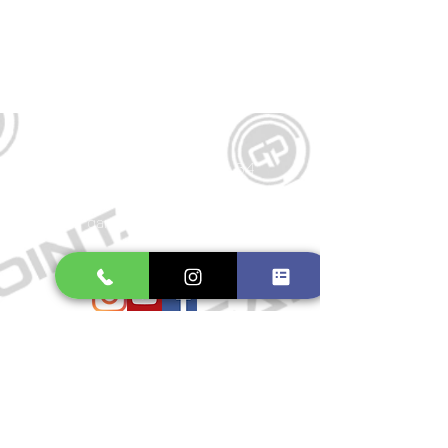
Kontakt
Große Schmiedestraße 34
21682 Stade
E-Mail:
gamepointstade@icloud.com
Telefon:
04141 531687
Öffnungszeiten
Mo. bis Fr.: 10:00 - 18:30 Uhr
Samstag: 10:00 - 17:00 Uhr
So.: Geschlossen