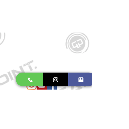
Kontakt
Große Schmiedestraße 34
21682 Stade
E-Mail:
gamepointstade@icloud.com
Telefon:
04141 531687
Öffnungszeiten
Mo. bis Fr.: 10:00 - 18:30 Uhr
Samstag: 10:00 - 17:00 Uhr
So.: Geschlossen