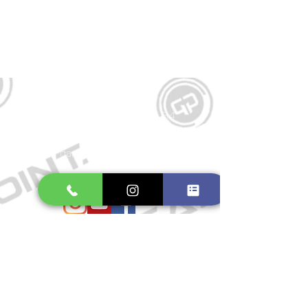
Kontakt
Große Schmiedestraße 34
21682 Stade
E-Mail:
gamepointstade@icloud.com
Telefon:
04141 531687
Öffnungszeiten
Mo. bis Fr.: 10:00 - 18:30 Uhr
Samstag: 10:00 - 17:00 Uhr
So.: Geschlossen