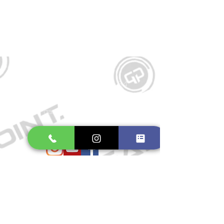
Kontakt
Große Schmiedestraße 34
21682 Stade
E-Mail:
gamepointstade@icloud.com
Telefon:
04141 531687
Öffnungszeiten
Mo. bis Fr.: 10:00 - 18:30 Uhr
Samstag: 10:00 - 17:00 Uhr
So.: Geschlossen