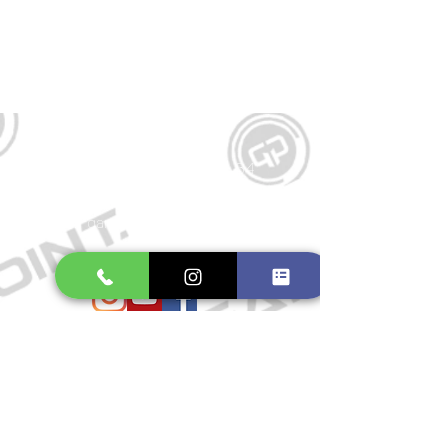
Kontakt
Große Schmiedestraße 34
21682 Stade
E-Mail:
gamepointstade@icloud.com
Telefon:
04141 531687
Öffnungszeiten
Mo. bis Fr.: 10:00 - 18:30 Uhr
Samstag: 10:00 - 17:00 Uhr
So.: Geschlossen