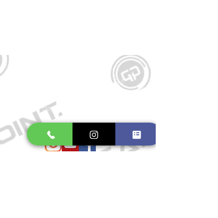
Kontakt
Große Schmiedestraße 34
21682 Stade
E-Mail:
gamepointstade@icloud.com
Telefon:
04141 531687
Öffnungszeiten
Mo. bis Fr.: 10:00 - 18:30 Uhr
Samstag: 10:00 - 17:00 Uhr
So.: Geschlossen