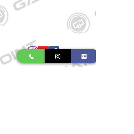
Kontakt
Große Schmiedestraße 34
21682 Stade
E-Mail:
gamepointstade@icloud.com
Telefon:
04141 531687
Öffnungszeiten
Mo. bis Fr.: 10:00 - 18:30 Uhr
Samstag: 10:00 - 17:00 Uhr
So.: Geschlossen
Impressum
Widerrufsrecht