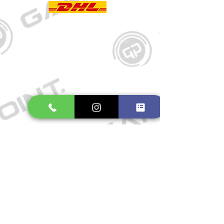
Kontakt
Große Schmiedestraße 34
21682 Stade
E-Mail:
gamepointstade@icloud.com
Telefon:
04141 531687
Öffnungszeiten
Mo. bis Fr.: 10:00 - 18:30 Uhr
Samstag: 10:00 - 17:00 Uhr
So.: Geschlossen
Impressum