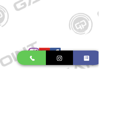
Kontakt
Große Schmiedestraße 34
21682 Stade
E-Mail:
gamepointstade@icloud.com
Telefon:
04141 531687
Öffnungszeiten
Mo. bis Fr.: 10:00 - 18:30 Uhr
Samstag: 10:00 - 17:00 Uhr
So.: Geschlossen
Impressum
Widerrufsrecht