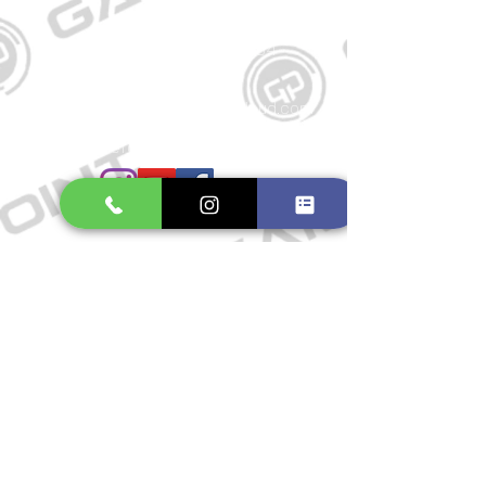
Kontakt
Große Schmiedestraße 34
21682 Stade
E-Mail:
gamepointstade@icloud.com
Telefon:
04141 531687
Öffnungszeiten
Mo. bis Fr.: 10:00 - 18:30 Uhr
Samstag: 10:00 - 17:00 Uhr
So.: Geschlossen
Impressum
Widerrufsrecht