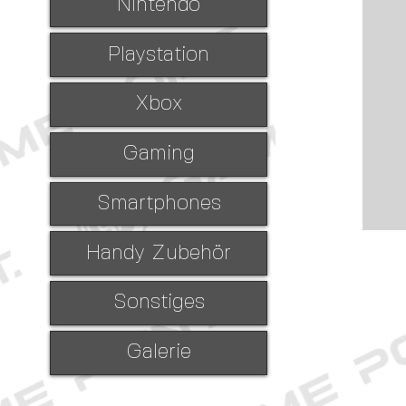
Nintendo
Playstation
Xbox
Gaming
Smartphones
Handy Zubehör
Sonstiges
Galerie