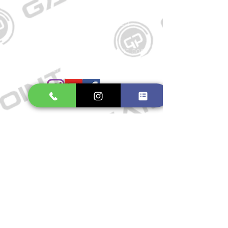
Kontakt
Große Schmiedestraße 34
21682 Stade
E-Mail:
gamepointstade@icloud.com
Telefon:
04141 531687
Öffnungszeiten
Mo. bis Fr.: 10:00 - 18:30 Uhr
Samstag: 10:00 - 17:00 Uhr
So.: Geschlossen
Impressum
Widerrufsrecht