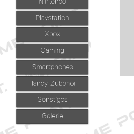
Nintendo
Playstation
Xbox
Gaming
Smartphones
Handy Zubehör
Sonstiges
Galerie