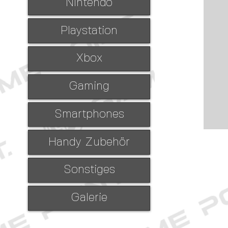
Nintendo
Playstation
Xbox
Gaming
Smartphones
Handy Zubehör
Sonstiges
Galerie