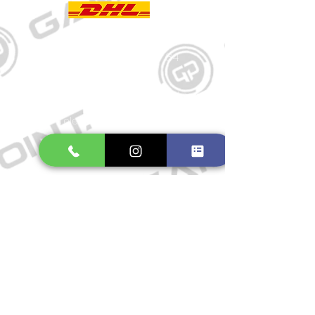
Kontakt
Große Schmiedestraße 34
21682 Stade
E-Mail:
gamepointstade@icloud.com
Telefon:
04141 531687
Öffnungszeiten
Mo. bis Fr.: 10:00 - 18:30 Uhr
Samstag: 10:00 - 17:00 Uhr
So.: Geschlossen
Impressum