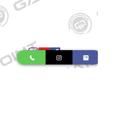
Kontakt
Große Schmiedestraße 34
21682 Stade
E-Mail:
gamepointstade@icloud.com
Telefon:
04141 531687
Öffnungszeiten
Mo. bis Fr.: 10:00 - 18:30 Uhr
Samstag: 10:00 - 17:00 Uhr
So.: Geschlossen
Impressum
Widerrufsrecht