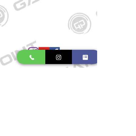
Kontakt
Große Schmiedestraße 34
21682 Stade
E-Mail:
gamepointstade@icloud.com
Telefon:
04141 531687
Öffnungszeiten
Mo. bis Fr.: 10:00 - 18:30 Uhr
Samstag: 10:00 - 17:00 Uhr
So.: Geschlossen
Impressum
Widerrufsrecht