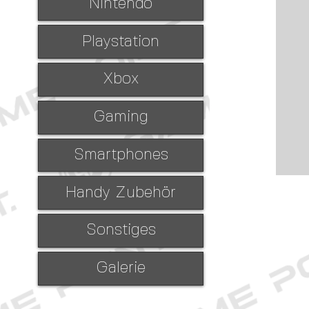
Nintendo
Playstation
Xbox
Gaming
Smartphones
Handy Zubehör
Sonstiges
Galerie